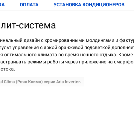
КА
ОПЛАТА
УСТАНОВКА КОНДИЦИОНЕРОВ
плит-система
ригинальный дизайн с хромированными молдингами и факту
льт управления с яркой оранжевой подсветкой дополняет 
оптимального климата во время ночного отдыха. Кроме тог
астраивать режимы работы через приложение на смартфоне
потока.
Clima (Роял Клима) серии Aria Inverter:
 оранжевой подсветкой и кнопками на русском языке
треннего блока