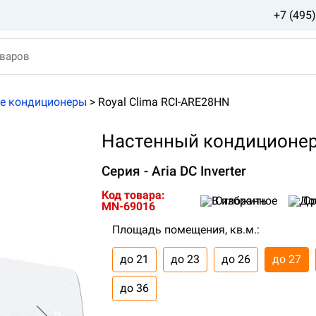
+7 (495
е кондиционеры
>
Royal Clima RCI-ARE28HN
Настенный кондиционер 
Серия - Aria DC Inverter
Код товара:
Отложить
Ср
MN-69016
Площадь помещения, кв.м.:
до 21
до 23
до 26
до 27
до 36