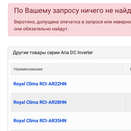
Режим комфортного сна
Экономичный режим ECO
По Вашему запросу ничего не най
Таймер ВКЛ/ВЫКЛ
Веротяно, допущена опечатка в запросе или неверн
Функция теплого пуска
они обязательно найдут.
Функция температурной компенсации в режиме н
Функция запоминания положения жалюзи
Функция умного оттаивания
Работа до -15 °C на нагрев
Другие товары серии Aria DC Inverter
Наименование
Royal Clima RCI-AR22HN
Royal Clima RCI-AR28HN
Royal Clima RCI-AR35HN