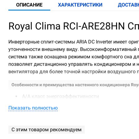
ОПИСАНИЕ
ХАРАКТЕРИСТИКИ
ДОСТАВ
Royal Clima RCI-ARE28HN С
Инверторные сплит-системы ARIA DC Inverter имеет о
утонченности внешнему виду. Высокоинформативный пу
система также оснащена режимом комфортного сна для 
позволяет дистанционно управлять кондиционером и н
вентилятора для более точной настройки воздушного 
Особенности и преимущества настенного кондиционера Royal 
A/A класс энергоэффективности
5 скоростей вентилятора внутреннего воздуха
Показать полностью
Готов для установки модуля Wi-Fi OSK106
Высокоинформативный пульт управления с яркой
Скрытый LED - дисплей
С этим товаром рекомендуем
Возможность отключения подсветки дисплея вну