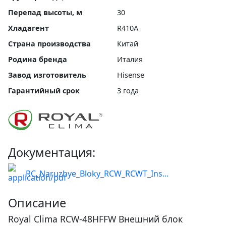
Перепад высоты, м
30
Хладагент
R410A
Страна производства
Китай
Родина бренда
Италия
Завод изготовитель
Hisense
Гарантийный срок
3 года
Документация:
RC_Naruzhye_Bloky_RCW_RCWT_Ins...
Описание
Royal Clima RCW-48HFFW Внешний блок